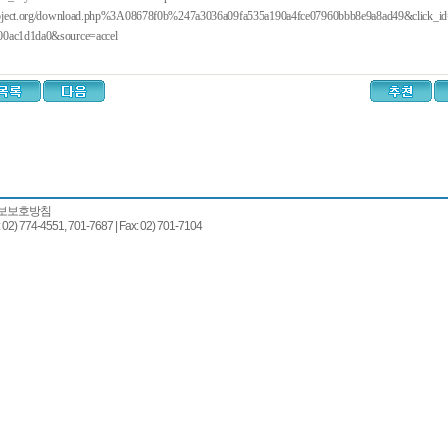
oject.org/download.php%3A08678f0b%247a3036a09fa535a190a4fce07960bbb8e9a8ad49&click_id
00ac1d1da0&source=accel
보보호방침
74-4551, 701-7687 | Fax: 02) 701-7104