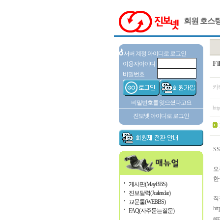
회원 호스
서버 계정 아이디로 로그인
F
이용자아이디
비밀번호
카
비밀번호를 잊으셨다고요
htt
진보넷 아이디로 로그인
S
오픈
한
게시판(MayBBS)
진보달력(Jcalendar)
직
꾜문툴(WEBBS)
htt
FAQ(자주묻는질문)
ac