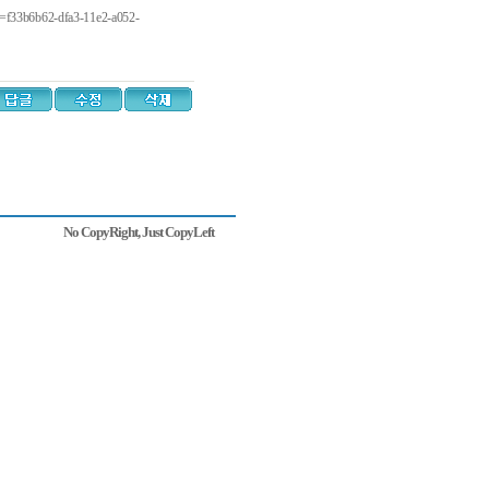
=f33b6b62-dfa3-11e2-a052-
No CopyRight, Just CopyLeft