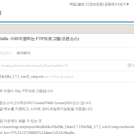
메일
|
블로그
|
정보운동
|
공동체
|
더보기▼
팅
illzilla -SSH지원하는 FTP프로그램(오픈소스)
테고리1 :
쉐어웨어
p://hosting.jinbo.net/webbs/view.php?board=pds&id=70
FileZilla_3.7.1_win32_setup.exe
size: 0 Byte download:
SH 지원이 되는 FTP프로그램입니다.
소스이고 GPL(GNU General Public License)라이선스 입니다.
글 메뉴를 지원하고, 사이트 관리,파일큐기능등을 지원합니다.
접 다운로드 받을 수 있는 곳
p://sourceforge.net/projects/filezilla/files/FileZilla_Client/3.7.1/FileZilla_3.7.1_win32-setup.exe/down
cel_key=57%3A1372390602%3Ahttps%253A//filezilla-