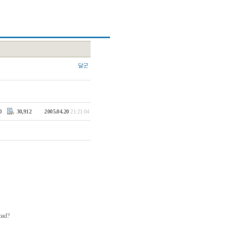
달군
0
30,912
2005.04.20
21:21:04
load?