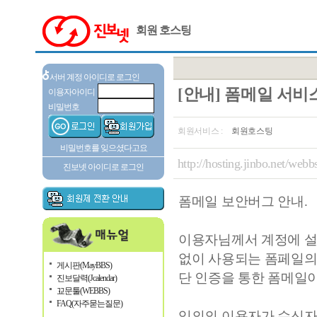
회원 호스팅
서버 계정 아이디로 로그인
[안내] 폼메일 서비
이용자아이디
비밀번호
회원서비스 :
회원호스팅
비밀번호를 잊으셨다고요
http://hosting.jinbo.net/we
진보넷 아이디로 로그인
폼메일 보안버그 안내.
이용자님께서 계정에 설
없이 사용되는 폼페일의
게시판(MayBBS)
단 인증을 통한 폼메일
진보달력(Jcalendar)
꾜문툴(WEBBS)
FAQ(자주묻는질문)
임의의 이용자가 수신자