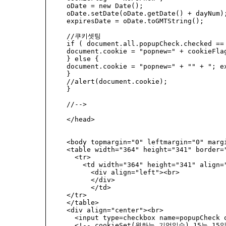
oDate = new Date(); 

oDate.setDate(oDate.getDate() + dayNum);
expiresDate = oDate.toGMTString(); 

//쿠키셋팅 

if ( document.all.popupCheck.checked == 
document.cookie = "popnew=" + cookieFl
} else { 

document.cookie = "popnew=" + "" + "; 
} 

//alert(document.cookie); 

} 

//--> 

</head>

<body topmargin="0" leftmargin="0" margi
<table width="364" height="341" border=
  <tr> 

    <td width="364" height="341" align="
      <div align="left"><br>

      </div>

      </td> 

</tr> 

</table>

<div align="center"><br>

  <input type=checkbox name=popupCheck o
  <!-- cookieSet(원하는 기억일수) 15