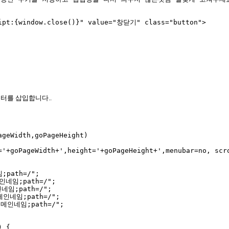
ipt:{window.close()}" value="창닫기" class="button">

터를 삽입합니다..
geWidth,goPageHeight) 

='+goPageWidth+',height='+goPageHeight+',menubar=no, scro
;path=/"; 

메인네임;path=/"; 

인네임;path=/"; 

도메인네임;path=/"; 

도메인네임;path=/"; 

 { 
