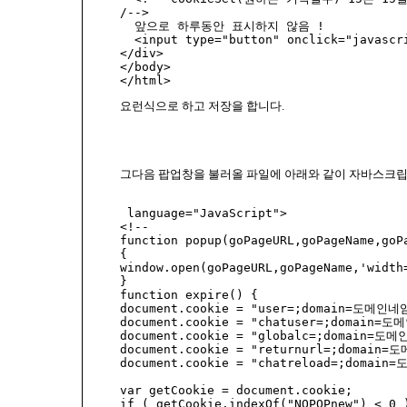
/-->

  앞으로 하루동안 표시하지 않음 ! 

  <input type="button" onclick="javascr
</div>

</body>

요런식으로 하고 저장을 합니다.
그다음 팝업창을 불러올 파일에 아래와 같이 자바스크립
 language="JavaScript">

<!--

function popup(goPageURL,goPageName,goPa
{ 

window.open(goPageURL,goPageName,'width
} 

function expire() { 

document.cookie = "user=;domain=도메인네임
document.cookie = "chatuser=;domain=도
document.cookie = "globalc=;domain=도메
document.cookie = "returnurl=;domain=
document.cookie = "chatreload=;domain=
var getCookie = document.cookie; 

if ( getCookie.indexOf("NOPOPnew") < 0 )