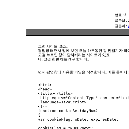
번호 : 51
글쓴날 : 20
글쓴이 :
그런 사이트 많죠..
팝업창 떠면서 밑에 보면 오늘 하루동안 창 안열기가 되
고걸 누르면 창이 닫혀버리는 사이트가 있죠..
네..고걸 한번 해볼려구 합니다..
먼저 팝업창에 사용할 파일을 작성합니다.. 예를 들어서 파
<html>

<head>

<title></title>

 http-equiv="Content-Type" content="text
 language=JavaScript> 

<!-- 

function cookieSet(dayNum) 

{ 

var cookieFlag, oDate, expiresDate; 

cookieFlag = "NOPOPnew"; 
