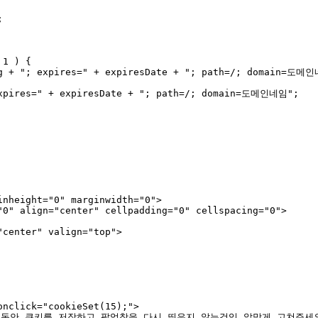
 

1 ) { 

ag + "; expires=" + expiresDate + "; path=/; domain=도메인
expires=" + expiresDate + "; path=/; domain=도메인네임"; 

nheight="0" marginwidth="0">

"0" align="center" cellpadding="0" cellspacing="0">

center" valign="top"> 

nclick="cookieSet(15);">

는 15일동안 쿠키를 저장하고 팝업창을 다시 띄우지 않는것임 알맞게 고쳐주세요