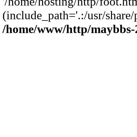
'/home/hosting/http/foot.htm
(include_path='.:/usr/share/
/home/www/http/maybbs-2.