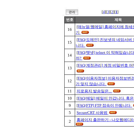
[
4
][
3
][
2
][
1
]
번호
제목
[매뉴얼/웹메일] 홈페이지에 참세
16
기
[FAQ/도메인] 진보넷의 네임서버
15
니다.
[FAQ/텟넷] telnet 이 막혀있습
14
까?
[FAQ/계정관리] 계정 비밀번호 
13
[FAQ/이용자정보] 이용자정보변
12
가 맞지 않습니다.
11
지로용지 발송일은...
10
[FAQ/메일] 메일이 안갑니다. 혹
9
[FAQ/FTP] FTP 접속이 안됩니다.
5
SecureCRT 사용법
홈페이지 출판하기 - 나모웹에디
2