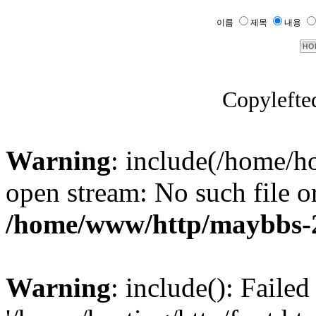
이름
제목
내용
Copylefte
Warning
: include(/home/ho
open stream: No such file or
/home/www/http/maybbs-2.
Warning
: include(): Faile