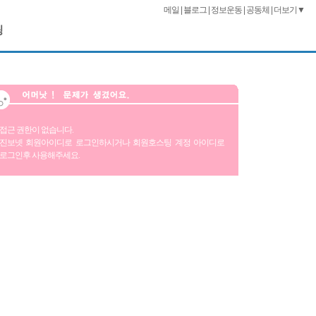
메일
|
블로그
|
정보운동
|
공동체
|
더보기▼
팅
접근 권한이 없습니다.
진보넷 회원아이디로 로그인하시거나 회원호스팅 계정 아이디로
로그인후 사용해주세요.