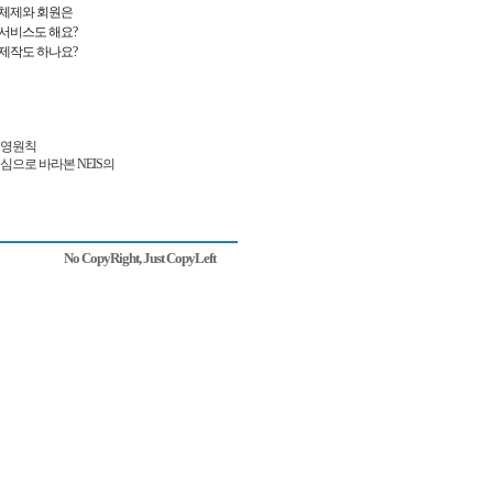
체제와 회원은
서비스도 해요?
제작도 하나요?
운영원칙
심으로 바라본 NEIS의
No CopyRight, Just CopyLeft