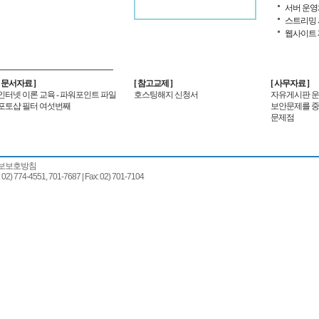
서버 운영
스트리밍 
웹사이트 
[ 문서자료 ]
[ 참고교제 ]
[ 사무자료 ]
인터넷 이론 교육 - 파워포인트 파일
호스팅해지 신청서
자유게시판 
포토샵 필터 여섯번째
보안문제를 중
문제점
보보호방침
74-4551, 701-7687 | Fax: 02) 701-7104