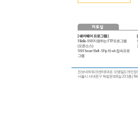
[ 쉐어웨어 프로그램 ]
Fillzilla -SSH지원하는 FTP프로그램
(오픈소스)
SSH Secure Shell - SFtp 와 ssh 접속프로
그램
진보네트워크센터(대표: 오병일)
|
개인정
서울시 서대문구 독립문로8길 23 3층 | Tel: 02) 7