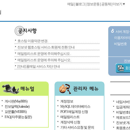
메일
|
블로그
|
정보운동
|
공동체
|
더보기▼
팅
서버 계정
이용자아이
호스팅 이용약관 변경.
비밀번호
진보넷 웹호스팅 서비스 회원제 전환 안내
메일링리스트 운영에 주의해주십시오.
메일링리스트 운영에 주의해 주십시오.
진보
[안내] 폼메일 서비스 차단 안내
게시판(MayBBS)
계정정보
네임서버
진보달력(Jcalendar)
MySQL 데이터베이스
입금계좌
꾜문툴(WEBBS)
POP3 메일계정 신청
비밀번호
FAQ(자주묻는질문)
메일링리스트
제로보드X
계정삭제 신청
진보넷 게
기타 서비스요청 및 문의
회원호스팅